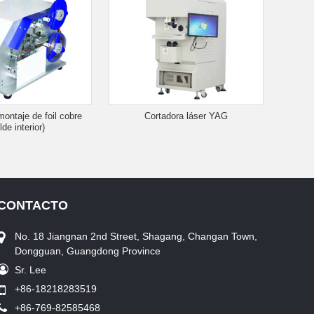
ontaje de foil cobre
Cortadora láser YAG
de interior)
CONTACTO
No. 18 Jiangnan 2nd Street, Shagang, Changan Town,
Dongguan, Guangdong Province
Sr. Lee
+86-18218283519
+86-769-82585468