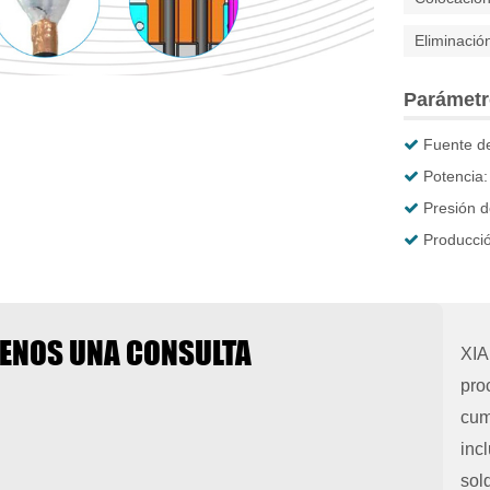
Eliminació
Parámetr
Fuente d
Potencia
Presión d
Producció
ÍENOS UNA CONSULTA
XIA
pro
cum
inc
sol