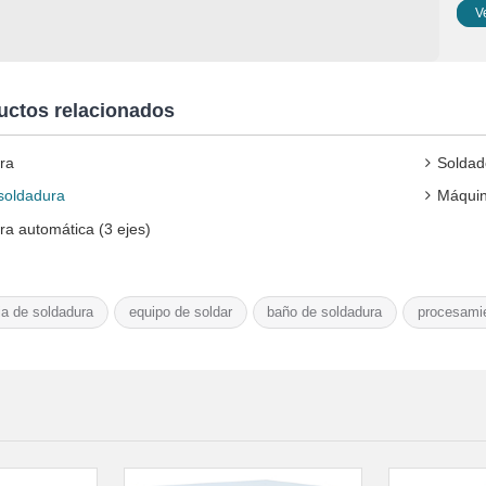
V
uctos relacionados
ra
Soldad
 soldadura
Máquin
ra automática (3 ejes)
ia de soldadura
equipo de soldar
baño de soldadura
procesamie