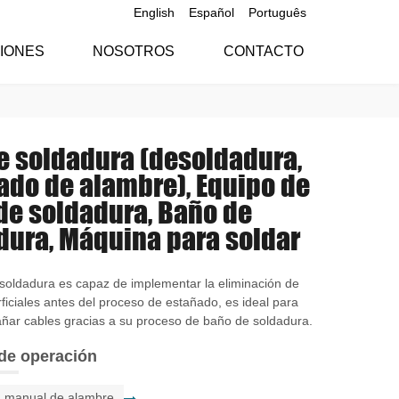
English
Español
Português
CIONES
NOSOTROS
CONTACTO
de soldadura (desoldadura,
ado de alambre), Equipo de
de soldadura, Baño de
dura, Máquina para soldar
 soldadura es capaz de implementar la eliminación de
ficiales antes del proceso de estañado, es ideal para
añar cables gracias a su proceso de baño de soldadura.
de operación
n manual de alambre