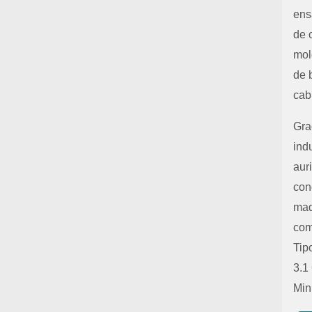
ens
de 
mol
de 
cab
Gra
ind
aur
con
maq
com
Tip
3.1
Min