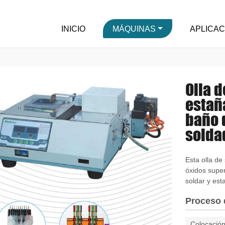
INICIO
MÁQUINAS
APLICA
Olla 
estañ
baño 
solda
Esta olla de
óxidos super
soldar y est
Proceso 
Colocació